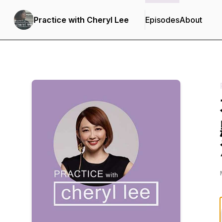
Practice with Cheryl Lee
Episodes
About