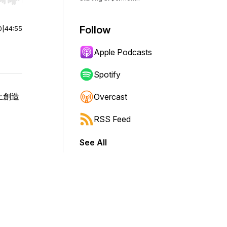
r end. Hold shift to jump forward or backward.
Follow
0
|
44:55
Apple Podcasts
Spotify
m上創造
Overcast
RSS Feed
See All