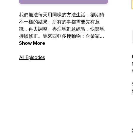
我們無法每天用同樣的方法生活，卻期待
不一樣的結果。所有的事都需要先有意
識，再去調整。專注地刻意練習，快樂地
持續修正。馬來西亞多棲動物：企業家、
作者、電視電台主持人、節目製作人及其
Show More
他。合作邀約 hello@cheryllee.my 官網：
https://cheryllee.my/ YouTube：
All Episodes
https://www.youtube.com/cherylleexinyi