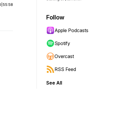
0
|
55:58
Follow
Apple Podcasts
Spotify
Overcast
RSS Feed
See All