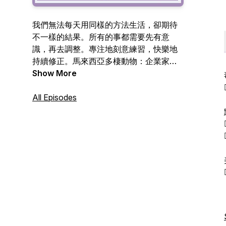
我們無法每天用同樣的方法生活，卻期待
不一樣的結果。所有的事都需要先有意
識，再去調整。專注地刻意練習，快樂地
持續修正。馬來西亞多棲動物：企業家、
作者、電視電台主持人、節目製作人及其
Show More
他。合作邀約 hello@cheryllee.my 官網：
https://cheryllee.my/ YouTube：
All Episodes
https://www.youtube.com/cherylleexinyi