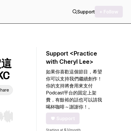
Support
+ Follow
Support <Practice
定這
with Cheryl Lee>
如果你喜歡這個節目，希望
KC
你可以支持我們繼續創作！
你的支持將會用來支付
hare
Podcast平台的固定上架
費，有餘裕的話也可以請我
喝杯咖啡～謝謝你！。
Support
r end. Hold shift to jump forward or backward.
Starting at $3/month