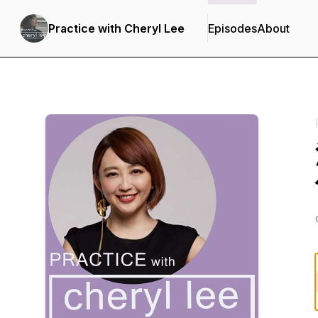
Practice with Cheryl Lee
Episodes
About