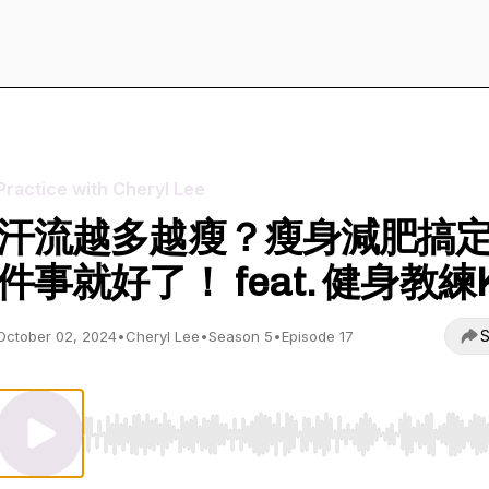
Practice with Cheryl Lee
汗流越多越瘦？瘦身減肥搞
件事就好了！ feat. 健身教練
S
October 02, 2024
•
Cheryl Lee
•
Season 5
•
Episode 17
Use Left/Right to seek, Home/End to jump to start o