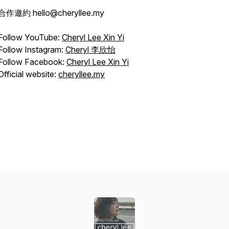
合作邀約 hello@cheryllee.my
Follow YouTube:
Cheryl Lee Xin Yi
Follow Instagram:
Cheryl 李欣怡
Follow Facebook:
Cheryl Lee Xin Yi
Official website:
cheryllee.my