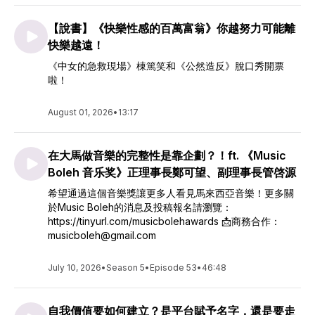
【說書】《快樂性感的百萬富翁》你越努力可能離
快樂越遠！
《中女的急救現場》棟篤笑和《公然造反》脫口秀開票
啦！
August 01, 2026
•
13:17
在大馬做音樂的完整性是靠企劃？！ft. 《Music
Boleh 音乐奖》正理事長鄭可望、副理事長管啓源
希望通過這個音樂獎讓更多人看見馬來西亞音樂！更多關
於Music Boleh的消息及投稿報名請瀏覽：
https://tinyurl.com/musicbolehawards 📩商務合作：
musicboleh@gmail.com
July 10, 2026
•
Season 5
•
Episode 53
•
46:48
自我價值要如何建立？是平台賦予名字，還是要走